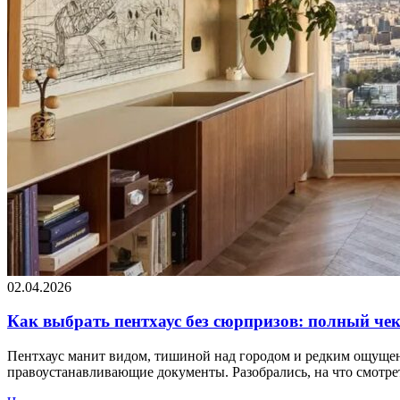
02.04.2026
Как выбрать пентхаус без сюрпризов: полный че
Пентхаус манит видом, тишиной над городом и редким ощущен
правоустанавливающие документы. Разобрались, на что смотрет