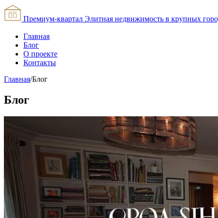
Премиум-квартал
Элитная недвижимость в крупных горо
Главная
Блог
О проекте
Контакты
Главная
/
Блог
Блог