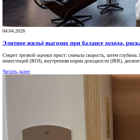
04.04.2026
Элитное жильё выгодно при балансе дохода, риск
Секрет трезвой оценки прост: сначала скорость, затем глубин
инвестиций (ROI), внутренняя норма доходности (IRR), диск
Читать далее